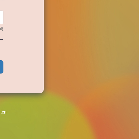
码
一
u.cn