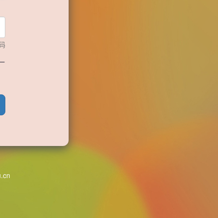
码
一
u.cn