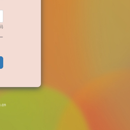
码
一
u.cn