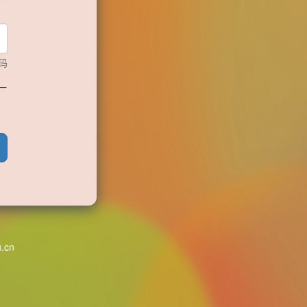
码
一
u.cn