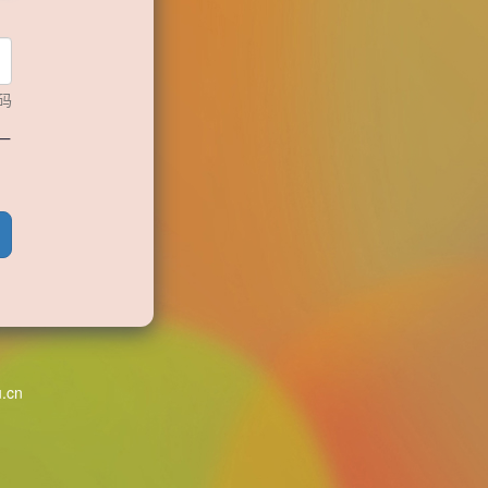
码
一
u.cn